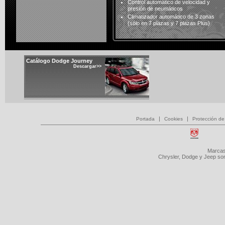
Control automático de velocidad y
presión de neumáticos
Climatizador automático de 3 zonas
(sólo en 7 plazas y 7 plazas Plus)
Catálogo Dodge Journey
Descargar>>
|
|
Portada
Cookies
Protección de
Marcas
Chrysler, Dodge y Jeep so