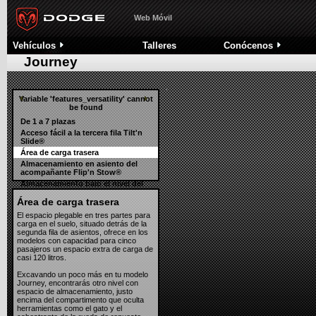
Reposacabezas activos
Sistema E
Nitro
Sistema automático de Control de Presión de neumáticos
Sistema d
Web Móvil
Avenger
Alarma antirrobo e Inmovilizador Sentry Key®
Sistemas 
Toda la gama
Nuestra
Vehículos
Talleres
Conócenos
Historia
Concept Cars
Anclajes infantiles Latch/Isofix® y elevadores Childbooster®
Journey
Robustez estructural
Variable 'features_versatility' cannot
be found
De 1 a 7 plazas
Acceso fácil a la tercera fila Tilt'n
Slide®
Área de carga trasera
Almacenamiento en asiento del
acompañante Flip'n Stow®
Almacenamiento bajo el nivel del
suelo
Área de carga trasera
Doble guantera con
compartimento refrigerado
El espacio plegable en tres partes para
Portaobjetos laterales
carga en el suelo, situado detrás de la
segunda fila de asientos, ofrece en los
modelos con capacidad para cinco
pasajeros un espacio extra de carga de
casi 120 litros.
Excavando un poco más en tu modelo
Journey, encontrarás otro nivel con
espacio de almacenamiento, justo
encima del compartimento que oculta
herramientas como el gato y el