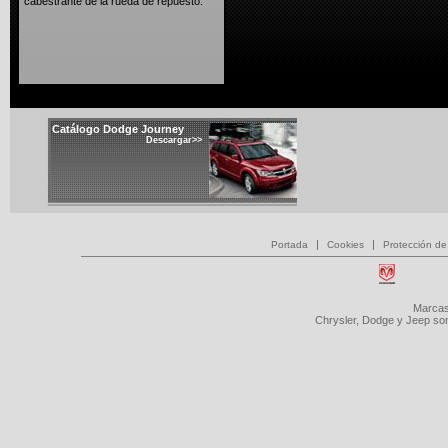
cabestrante de la rueda de repuesto.
Catálogo Dodge Journey
Descargar>>
|
|
Portada
Cookies
Protección de
Marcas
Chrysler, Dodge y Jeep so