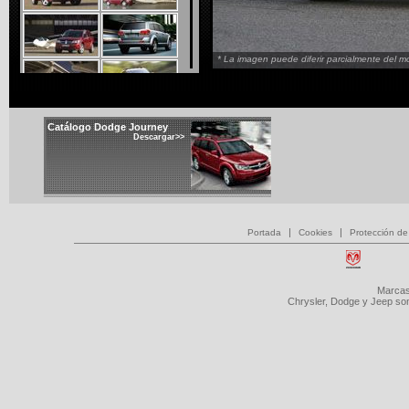
* La imagen puede diferir parcialmente del mo
Catálogo Dodge Journey
Descargar>>
|
|
Portada
Cookies
Protección de
Marcas
Chrysler, Dodge y Jeep so