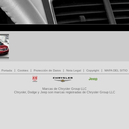
|
|
|
|
|
Portada
Cookies
Protección de Datos
Nota Legal
Copyright
MAPA DEL SITIO
Marcas de Chrysler Group LLC
Chrysler, Dodge y Jeep son marcas registradas de Chrysler Group LLC