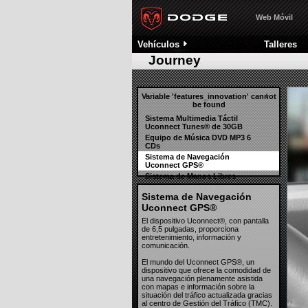
Reposacabezas activos
Nitro
Sistema automático de Control 
Web Móvil
Avenger
Alarma antirrobo e Inmovilizador
Toda la gama
Vehículos
Talleres
Concept Cars
Anclajes infantiles Latch/Isofix®
Journey
Robustez estructural
Variable 'features_innovation' cannot
be found
Sistema Multimedia Táctil
Uconnect Tunes® de 30GB
Equipo de Música DVD MP3 6
CDs
Sistema de Navegación
Uconnect GPS®
Sistema de Manos Libres
Uconnect Phone®
Sistema de Navegación
Reproductor trasero de DVD
VES® con pantalla de 8''
Uconnect GPS®
Guantera refrigerada para
El dispositivo Uconnect®, con pantalla
bebidas Chill Zone®
de 6,5 pulgadas, proporciona
entretenimiento, información y
comunicación.
El mundo del Uconnect GPS®, un
dispositivo que ofrece la comodidad de
una navegación plenamente asistida
con mapas e información sobre la
situación del tráfico actualizada gracias
al centro de Gestión del Tráfico (TMC).