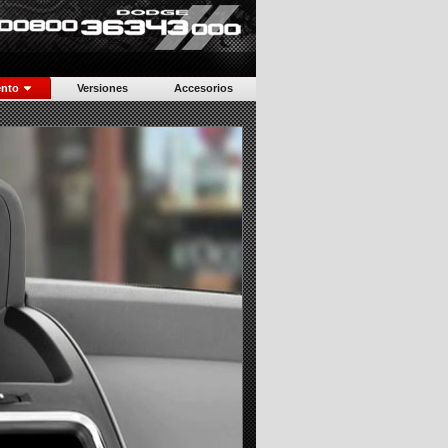
argar Catálogo >>
ento
Versiones
Accesorios