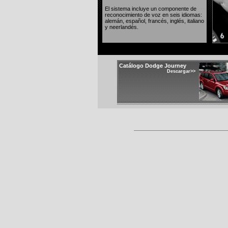
El sistema incluye un componente de
reconocimiento de voz en seis idiomas:
alemán, español, francés, inglés, italiano
y neerlandés.
Catálogo Dodge Journey
Descargar>>