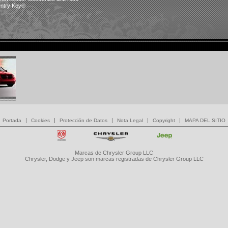
ntry Key®
|
|
|
|
|
Portada
Cookies
Protección de Datos
Nota Legal
Copyright
MAPA DEL SITIO
Marcas de Chrysler Group LLC
Chrysler, Dodge y Jeep son marcas registradas de Chrysler Group LLC