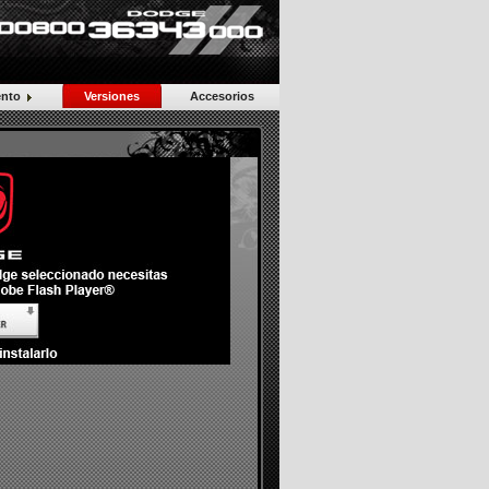
scargar Ficha Técnica (2010) >>
r Consumos y Emisiones >>
scargar Catálogo >>
ento
Versiones
Accesorios