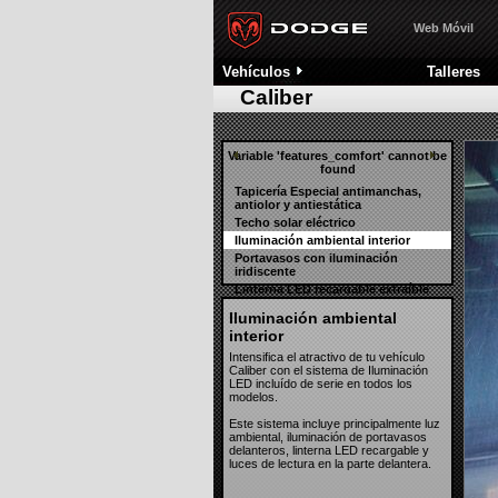
ABS y Programa Electróni
Nitro
Sistema automático de Co
Web Móvil
Avenger
Alarma antirrobo e Inmovi
Toda la gama
Vehículos
Talleres
Concept Cars
Robustez estructural
Caliber
Variable 'features_comfort' cannot be
found
Tapicería Especial antimanchas,
antiolor y antiestática
Techo solar eléctrico
Iluminación ambiental interior
Portavasos con iluminación
iridiscente
Linterna LED recargable extraíble
de emergencia
Iluminación ambiental
Asientos regulables, abatibles y
interior
plegables en plano
Intensifica el atractivo de tu vehículo
Caliber con el sistema de Iluminación
LED incluído de serie en todos los
modelos.
Este sistema incluye principalmente luz
ambiental, iluminación de portavasos
delanteros, linterna LED recargable y
luces de lectura en la parte delantera.