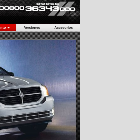
scargar Ficha Técnica (2010) >>
r Consumos y Emisiones >>
scargar Catálogo >>
ento
Versiones
Accesorios