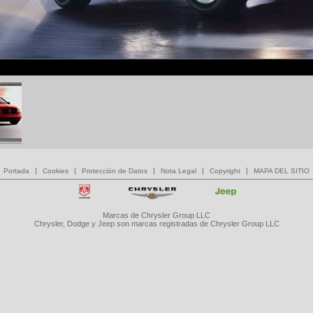
|
|
|
|
|
Portada
Cookies
Protección de Datos
Nota Legal
Copyright
MAPA DEL SITIO
Marcas de Chrysler Group LLC
Chrysler, Dodge y Jeep son marcas registradas de Chrysler Group LLC