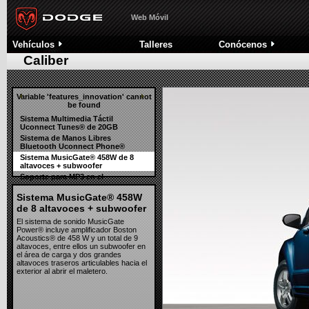
ABS y Programa Electrónico de Estabilidad ESP
Trans
Nitro
Sistema automático de Control de Presión de neumáticos
Siste
Web Móvil
Avenger
Alarma antirrobo e Inmovilizador Sentry Key®
Siste
Toda la gama
Nuestra
Vehículos
Talleres
Conócenos
Historia
Concept Cars
Robustez estructural
Caliber
Variable 'features_innovation' cannot
be found
Sistema Multimedia Táctil
Uconnect Tunes® de 20GB
Sistema de Manos Libres
Bluetooth Uconnect Phone®
Sistema MusicGate® 458W de 8
altavoces + subwoofer
Soporte para MP3 en el
reposabrazos delantero
Sistema MusicGate® 458W
Guantera refrigerada Chill Zone®
de 8 altavoces + subwoofer
El sistema de sonido MusicGate
Power® incluye amplificador Boston
Acoustics® de 458 W y un total de 9
altavoces, entre ellos un subwoofer en
el área de carga y dos grandes
altavoces traseros articulables hacia el
exterior al abrir el maletero.