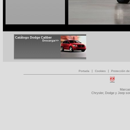
Catálogo Dodge Caliber
Descargar>>
|
|
Portada
Cookies
Protección de
Marcas
Chrysler, Dodge y Jeep so