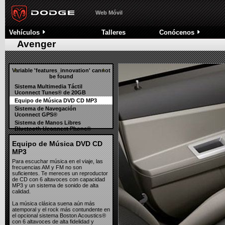
ABS y Programa Electrónico de Estabilidad ESP
Motor
Nitro
Sistema automático de Control de Presión de neumáticos
Trans
Web Móvil
Avenger
Alarma antirrobo e Inmovilizador Sentry Key®
Siste
Toda la gama
Nuestra
Vehículos
Talleres
Conócenos
Historia
Concept Cars
Anclajes para asiento infantil Latch/Isofix®
Siste
Avenger
Robustez estructural
Variable 'features_innovation' cannot
be found
Sistema Multimedia Táctil
Uconnect Tunes® de 20GB
Equipo de Música DVD CD MP3
Sistema de Navegación
Uconnect GPS®
Sistema de Manos Libres
Bluetooth Uconnect Phone®
Guantera refrigerada Chill Zone®
Equipo de Música DVD CD
MP3
Para escuchar música en el viaje, las
frecuencias AM y FM no son
suficientes. Te mereces un reproductor
de CD con 6 altavoces con capacidad
MP3 y un sistema de sonido de alta
calidad.
La música clásica suena aún más
atemporal y el rock más contundente en
el opcional sistema Boston Acoustics®
con 6 altavoces de alta fidelidad y