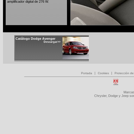
amplificador digital de 276 W.
Catálogo Dodge Avenger
Descargar>>
|
|
Portada
Cookies
Protección de
Marcas
Chrysler, Dodge y Jeep so